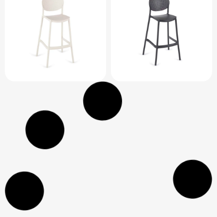
כסא בר טק גב נט
כסא בר טק גב נט
ירוק
צהוב