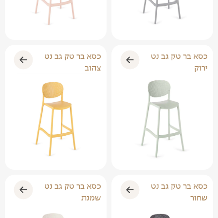
כסא בר טק גב נט
כסא בר טק גב נט
אפור
ורוד