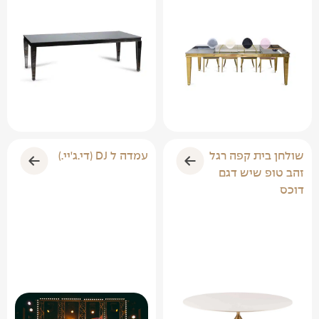
שולחן בית קפה רגל
עמדה ל DJ (די.ג'יי.)
זהב טופ שיש דגם
דוכס