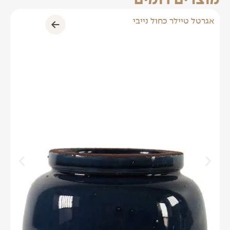
מוצרים דומים
אגרטל טיילר כחול נייבי
וא