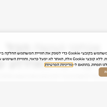
אנחנו נעשה
הכל
אתר זה משתמש בקובצי Cookie כדי לספק את חוויית המשתמש החלקה ב
האפשרית. ללא קובצי Cookie אלה, האתר לא יפעל כראוי, וחוויית השימו
ידברו על
האירוע 
נו תפחת. בהתאם ל-
מדיניות הפרטיות
ה
שראל להשכרת ציוד לאירועים. מגוון עצום ומתחד
לים ציוד מטבח ובמות בפריסה ארצית של 4 סניפים.
ינות 24/7 נשמח לעמוד לרשותכם בכל אירוע.