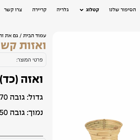
הסיפור שלנו
קטלוג
גלריה
קריירה
צרו קשר
עמוד הבית
/
גם את זה
ואזות קש 
פרטי המוצר:
ואזה (כד
גדול: גובה 70ס"מ
נמוך: גובה 50ס"מ